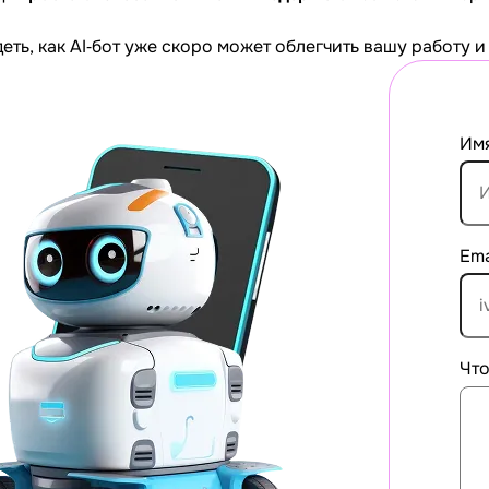
деть, как AI‐бот уже скоро может облегчить вашу работу 
Им
Ema
Что