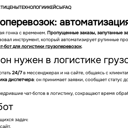
ТИ
ЦЕНЫ
ТЕХНОЛОГИИ
КЕЙСЫ
FAQ
зоперевозок: автоматизаци
ая гонка с временем.
Пропущенные заказы, запутанные за
твовал инструмент, который автоматизирует рутинные пр
ат‐бот для логистики грузоперевозок
.
м он нужен в логистике гру
ботать
24/7
в мессенджерах и на сайте, общаясь с клиента
ка диспетчера
: он принимает заявки, сообщает статус д
едрившие чат‐ботов в логистику, сокращают время обра
бот
щихся задач:
сайт.