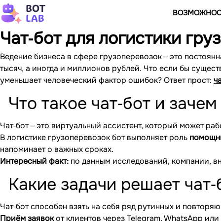
ВОЗМОЖНОС
Чат‐бот для логистики гру
Ведение бизнеса в сфере грузоперевозок — это постоянн
тысяч, а иногда и миллионов рублей. Что если бы сущес
уменьшает человеческий фактор ошибок? Ответ прост:
ч
Что такое чат‐бот и заче
Чат‐бот — это виртуальный ассистент, который может ра
В логистике грузоперевозок бот выполняет роль
помощни
напоминает о важных сроках.
Интересный факт:
по данным исследований, компании, вн
Какие задачи решает чат‐
Чат‐бот способен взять на себя ряд рутинных и повторяю
Приём заявок
от клиентов через Telegram, WhatsApp или 