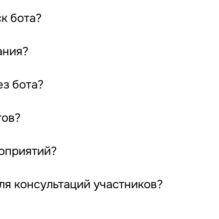
к бота?
ания?
ез бота?
тов?
роприятий?
для консультаций участников?