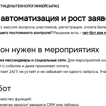
ТИ
ЦЕНЫ
ТЕХНОЛОГИИ
КЕЙСЫ
FAQ
 автоматизация и рост заяв
с хаосом: вопросы участников, регистрация, оплата биле
вашего постоянного контроля?
Решение есть —
чат-бот для
м он нужен в мероприятиях
рез мессенджеры и социальные сети.
Для мероприятий он
т о событии и даже принимает оплату.
тает 24/7, не устаёт и не забывает ни одного запроса. У
бот
ожество функций:
тически заносит данные в CRM или таблицу.